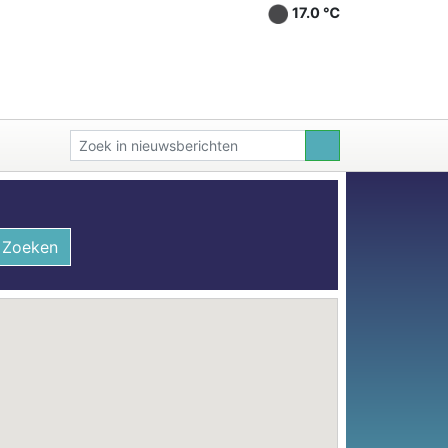
17.0 ℃
Zoeken