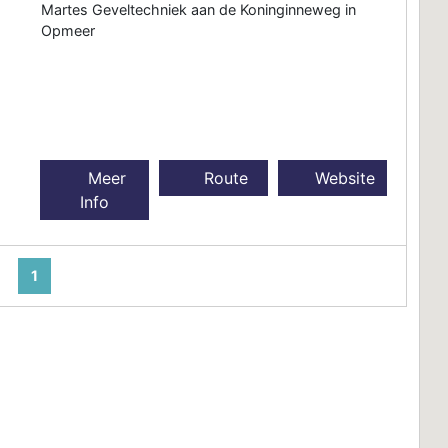
Martes Geveltechniek aan de Koninginneweg in
Opmeer
Meer
Route
Website
Info
1