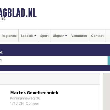
AGBLAD.NL
ing
Regionaal
Specials
Sport
Uitgaan
Vacatures
Contact
d:
Martes Geveltechniek
Koninginneweg 36
1716 DH Opmeer