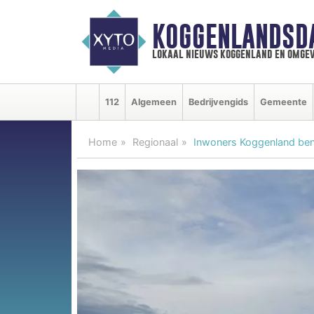
KOGGENLANDSD
lokaal nieuws koggenland en omgev
112
Algemeen
Bedrijvengids
Gemeente
Home
Regionaal
Inwoners Koggenland ben