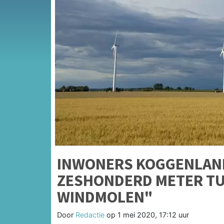
INWONERS KOGGENLAN
ZESHONDERD METER TU
WINDMOLEN"
Door
Redactie
op
1 mei 2020, 17:12 uur