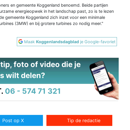
ners en gemeente Koggenland benoemd. Beide partijen
rzame energieopwek in het landschap past, zo is te lezen
 de gemeente Koggenland zich inzet voor een minimale
rbines (3MW) en bij grotere turbines zo nodig meer."
Maak
Koggenlandsdagblad
je Google-favoriet
ip, foto of video die je
s wilt delen?
.
06 - 574 71 321
Post op X
Tip de redactie