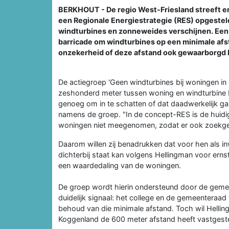
BERKHOUT - De regio West-Friesland streeft ern
een Regionale Energiestrategie (RES) opgesteld
windturbines en zonneweides verschijnen. Een
barricade om windturbines op een minimale afs
onzekerheid of deze afstand ook gewaarborgd bl
De actiegroep 'Geen windturbines bij woningen in 
zeshonderd meter tussen woning en windturbine b
genoeg om in te schatten of dat daadwerkelijk ga
namens de groep. "In de concept-RES is de huidi
woningen niet meegenomen, zodat er ook zoekgebi
Daarom willen zij benadrukken dat voor hen als in
dichterbij staat kan volgens Hellingman voor erns
een waardedaling van de woningen.
De groep wordt hierin ondersteund door de gem
duidelijk signaal: het college en de gemeentera
behoud van die minimale afstand. Toch wil Hellin
Koggenland de 600 meter afstand heeft vastgeste