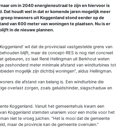
aar om in 2040 energieneutraal te zijn en hiervoor is
. Dat houdt wel in dat er komende jaren mogelijk meer
 groep inwoners uit Koggenland stond eerder op de
tand van 600 meter van woningen te plaatsen. Nu is er
ijft in de nieuwe plannen.
Koggenland' wil dat de provinciaal vastgestelde grens van
ehouden blijft, maar de concept-RES is nog niet concreet
at gebeuren, zo laat René Hellingman uit Berkhout weten
ge zeshonderd meter minimale afstand van windturbines tot
eden mogelijk zijn dichtbij woningen", aldus Hellingman.
woners die afstand van belang is. Een windturbine die
tige overlast zorgen, zoals geluidshinder, slagschaduw en
eente Koggenland. Vanuit het gemeentehuis kwam een
ad van Koggenland stemden unaniem voor een motie voor het
gman niet te vroeg juichen. "Het is mooi dat de gemeente
ld, maar de provincie kan de gemeente overrulen."