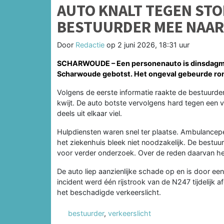
AUTO KNALT TEGEN STO
BESTUURDER MEE NAAR
Door
Redactie
op
2 juni 2026, 18:31 uur
SCHARWOUDE – Een personenauto is dinsdagmid
Scharwoude gebotst. Het ongeval gebeurde rond
Volgens de eerste informatie raakte de bestuurder
kwijt. De auto botste vervolgens hard tegen een 
deels uit elkaar viel.
Hulpdiensten waren snel ter plaatse. Ambulancep
het ziekenhuis bleek niet noodzakelijk. De bestuu
voor verder onderzoek. Over de reden daarvan hee
De auto liep aanzienlijke schade op en is door ee
incident werd één rijstrook van de N247 tijdelijk 
het beschadigde verkeerslicht.
bestuurder
,
verkeerslicht