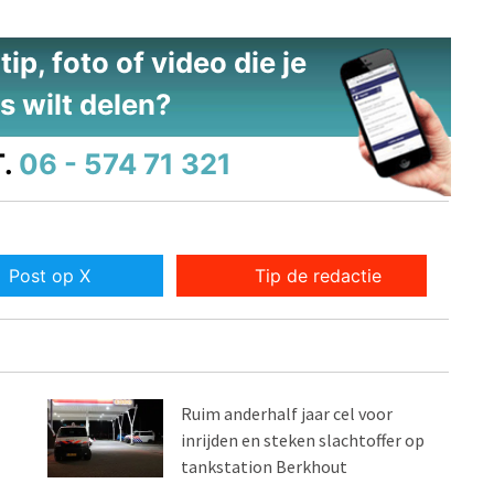
ip, foto of video die je
s wilt delen?
.
06 - 574 71 321
Post op X
Tip de redactie
Ruim anderhalf jaar cel voor
inrijden en steken slachtoffer op
tankstation Berkhout