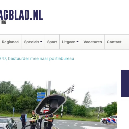
AGBLAD.NL
ing
Regionaal
Specials
Sport
Uitgaan
Vacatures
Contact
247, bestuurder mee naar politiebureau