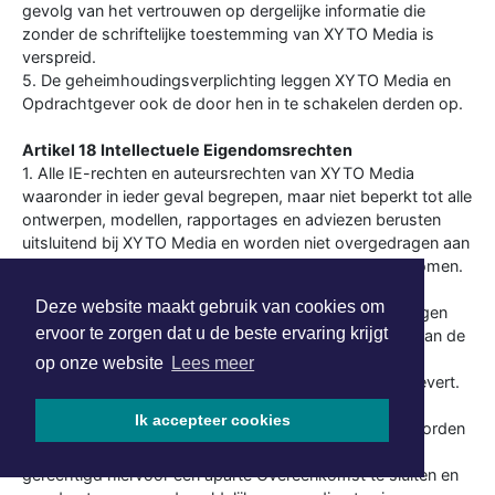
gevolg van het vertrouwen op dergelijke informatie die
zonder de schriftelijke toestemming van XYTO Media is
verspreid.
5. De geheimhoudingsverplichting leggen XYTO Media en
Opdrachtgever ook de door hen in te schakelen derden op.
Artikel 18 Intellectuele Eigendomsrechten
1. Alle IE-rechten en auteursrechten van XYTO Media
waaronder in ieder geval begrepen, maar niet beperkt tot alle
ontwerpen, modellen, rapportages en adviezen berusten
uitsluitend bij XYTO Media en worden niet overgedragen aan
Opdrachtgever tenzij uitdrukkelijk anders overeengekomen.
Alle IE-rechten en auteursrechten van Opdrachtgever
Deze website maakt gebruik van cookies om
berusten bij Opdrachtgever en worden niet overgedragen
ervoor te zorgen dat u de beste ervaring krijgt
aan XYTO Media. XYTO Media verkrijgt ten behoeve van de
uitvoering van de Overeenkomst een onherroepelijk
op onze website
Lees meer
gebruiksrecht van al hetgeen dat Opdrachtgever aanlevert.
2. Indien overeengekomen is dat één of meerdere van
Ik accepteer cookies
voorgenoemde zaken c.q. werken van XYTO Media worden
overgedragen aan Opdrachtgever, is XYTO Media
gerechtigd hiervoor een aparte Overeenkomst te sluiten en