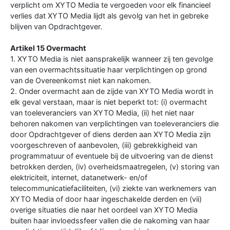
verplicht om XYTO Media te vergoeden voor elk financieel
verlies dat XYTO Media lijdt als gevolg van het in gebreke
blijven van Opdrachtgever.
Artikel 15 Overmacht
1. XYTO Media is niet aansprakelijk wanneer zij ten gevolge
van een overmachtssituatie haar verplichtingen op grond
van de Overeenkomst niet kan nakomen.
2. Onder overmacht aan de zijde van XYTO Media wordt in
elk geval verstaan, maar is niet beperkt tot: (i) overmacht
van toeleveranciers van XYTO Media, (ii) het niet naar
behoren nakomen van verplichtingen van toeleveranciers die
door Opdrachtgever of diens derden aan XYTO Media zijn
voorgeschreven of aanbevolen, (iii) gebrekkigheid van
programmatuur of eventuele bij de uitvoering van de dienst
betrokken derden, (iv) overheidsmaatregelen, (v) storing van
elektriciteit, internet, datanetwerk- en/of
telecommunicatiefaciliteiten, (vi) ziekte van werknemers van
XYTO Media of door haar ingeschakelde derden en (vii)
overige situaties die naar het oordeel van XYTO Media
buiten haar invloedssfeer vallen die de nakoming van haar