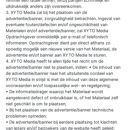
nimmer een fatale termijn, tenzij partijen schriftelijk en
uitdrukkelijk anders zijn overeenkomen.
3. XYTO Media zal bij het plaatsen van de
advertentie/banner, zorgvuldigheid betrachten. Ingeval van
eventuele fouten/defecten en/of ongeschiktheid van
Materialen en/of advertentie/banner, zal XYTO Media
Opdrachtgever onmiddellijk per e-mail of telefonisch
informeren. Opdrachtgever dient per direct althans zo
spoedig mogelijk een nieuwe versie van het Materiaal, de
advertentie en/of banner aan XYTO Media te sturen.
4. XYTO Media heeft te allen tijde het recht om de
advertentie/banner niet te plaatsen, indien: • De inhoud van
de advertentie/banner naar het uitsluitende oordeel van
XYTO Media in strijd is met de inhoud van deze algemene
voorwaarden en/of toepasselijke wet- en regelgeving;
• De informatiedrager waarop het Materiaal wordt
aangeleverd defect of onbruikbaar is, of het Materiaal zelf
niet geschikt is om te plaatsen;
• Bij het plaatsen van de advertentie/banner technische
problemen optreden;
• De advertentie/banner bij eerdere plaatsing tot klachten
van lezers en/of bezoekers van de website heeft geleid;