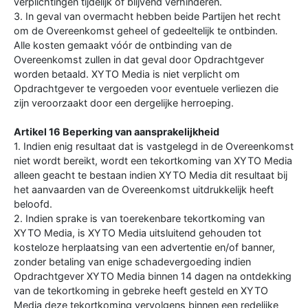
verplichtingen tijdelijk of blijvend verhinderen.
3. In geval van overmacht hebben beide Partijen het recht
om de Overeenkomst geheel of gedeeltelijk te ontbinden.
Alle kosten gemaakt vóór de ontbinding van de
Overeenkomst zullen in dat geval door Opdrachtgever
worden betaald. XYTO Media is niet verplicht om
Opdrachtgever te vergoeden voor eventuele verliezen die
zijn veroorzaakt door een dergelijke herroeping.
Artikel 16 Beperking van aansprakelijkheid
1. Indien enig resultaat dat is vastgelegd in de Overeenkomst
niet wordt bereikt, wordt een tekortkoming van XYTO Media
alleen geacht te bestaan indien XYTO Media dit resultaat bij
het aanvaarden van de Overeenkomst uitdrukkelijk heeft
beloofd.
2. Indien sprake is van toerekenbare tekortkoming van
XYTO Media, is XYTO Media uitsluitend gehouden tot
kosteloze herplaatsing van een advertentie en/of banner,
zonder betaling van enige schadevergoeding indien
Opdrachtgever XYTO Media binnen 14 dagen na ontdekking
van de tekortkoming in gebreke heeft gesteld en XYTO
Media deze tekortkoming vervolgens binnen een redelijke