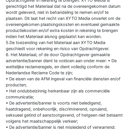
Opdrachtgever in rekening te brengen. XYTO Media is
gerechtigd het Materiaal dat na de overeengekomen datum
wordt geleverd, niet in behandeling te nemen en/of te
plaatsen. Dit laat het recht van XYTO Media onverlet om de
overeengekomen plaatsingskosten en eventueel gemaakte
productiekosten en/of extra kosten in rekening te brengen
indien het Materiaal alsnog geplaatst kan worden.
5.De toezending van het Materiaal aan XYTO Media
geschiedt voor rekening en risico van Opdrachtgever.
6. Het Materiaal, of de door Opdrachtgever gemaakte
advertentie/banner dient te voldoen aan onder meer: • De
wettelijke reclameregels, en dient volledig conform de
Nederlandse Reclame Code te zijn;
• De eisen van de AFM ingeval van financiële diensten en/of
producten;
• Het ondubbelzinnig herkenbaar zijn als commerciële
communicatie;
• De advertentie/banner is voorts niet beledigend,
haatdragend, onbehoorlijk, discriminerend, opruiend,
seksueel getind of aanstootgevend, of hetgeen niet betaamt
volgens het maatschappelijk verkeer;
• De advertentie/banner is niet misleidend of verwarrend;