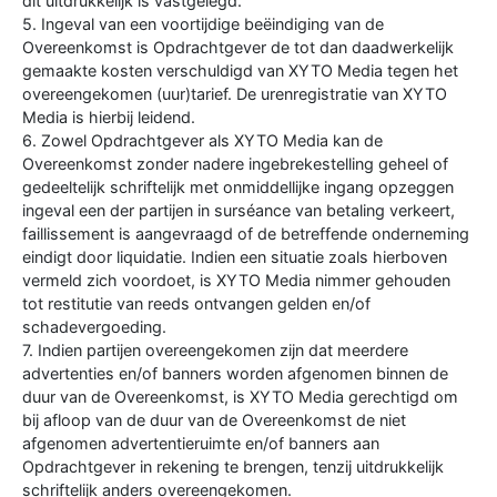
dit uitdrukkelijk is vastgelegd.
5. Ingeval van een voortijdige beëindiging van de
Overeenkomst is Opdrachtgever de tot dan daadwerkelijk
gemaakte kosten verschuldigd van XYTO Media tegen het
overeengekomen (uur)tarief. De urenregistratie van XYTO
Media is hierbij leidend.
6. Zowel Opdrachtgever als XYTO Media kan de
Overeenkomst zonder nadere ingebrekestelling geheel of
gedeeltelijk schriftelijk met onmiddellijke ingang opzeggen
ingeval een der partijen in surséance van betaling verkeert,
faillissement is aangevraagd of de betreffende onderneming
eindigt door liquidatie. Indien een situatie zoals hierboven
vermeld zich voordoet, is XYTO Media nimmer gehouden
tot restitutie van reeds ontvangen gelden en/of
schadevergoeding.
7. Indien partijen overeengekomen zijn dat meerdere
advertenties en/of banners worden afgenomen binnen de
duur van de Overeenkomst, is XYTO Media gerechtigd om
bij afloop van de duur van de Overeenkomst de niet
afgenomen advertentieruimte en/of banners aan
Opdrachtgever in rekening te brengen, tenzij uitdrukkelijk
schriftelijk anders overeengekomen.