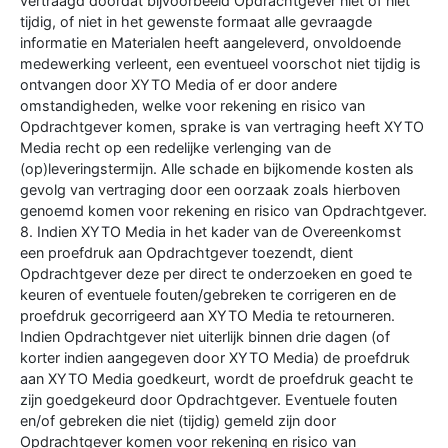
vertraagd doordat bijvoorbeeld Opdrachtgever niet of niet
tijdig, of niet in het gewenste formaat alle gevraagde
informatie en Materialen heeft aangeleverd, onvoldoende
medewerking verleent, een eventueel voorschot niet tijdig is
ontvangen door XYTO Media of er door andere
omstandigheden, welke voor rekening en risico van
Opdrachtgever komen, sprake is van vertraging heeft XYTO
Media recht op een redelijke verlenging van de
(op)leveringstermijn. Alle schade en bijkomende kosten als
gevolg van vertraging door een oorzaak zoals hierboven
genoemd komen voor rekening en risico van Opdrachtgever.
8. Indien XYTO Media in het kader van de Overeenkomst
een proefdruk aan Opdrachtgever toezendt, dient
Opdrachtgever deze per direct te onderzoeken en goed te
keuren of eventuele fouten/gebreken te corrigeren en de
proefdruk gecorrigeerd aan XYTO Media te retourneren.
Indien Opdrachtgever niet uiterlijk binnen drie dagen (of
korter indien aangegeven door XYTO Media) de proefdruk
aan XYTO Media goedkeurt, wordt de proefdruk geacht te
zijn goedgekeurd door Opdrachtgever. Eventuele fouten
en/of gebreken die niet (tijdig) gemeld zijn door
Opdrachtgever komen voor rekening en risico van