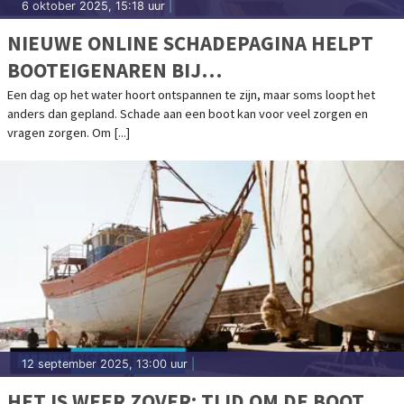
6 oktober 2025, 15:18 uur
|
NIEUWE ONLINE SCHADEPAGINA HELPT
BOOTEIGENAREN BIJ
SCHADEAFHANDELING
Een dag op het water hoort ontspannen te zijn, maar soms loopt het
anders dan gepland. Schade aan een boot kan voor veel zorgen en
vragen zorgen. Om [...]
12 september 2025, 13:00 uur
|
HET IS WEER ZOVER: TIJD OM DE BOOT