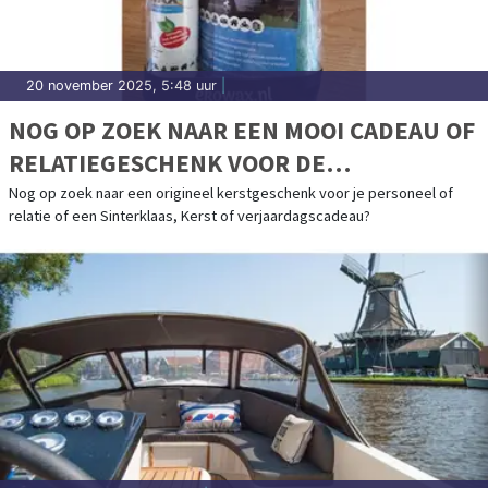
20 november 2025, 5:48 uur
|
NOG OP ZOEK NAAR EEN MOOI CADEAU OF
RELATIEGESCHENK VOOR DE
FEESTDAGEN?
Nog op zoek naar een origineel kerstgeschenk voor je personeel of
relatie of een Sinterklaas, Kerst of verjaardagscadeau?