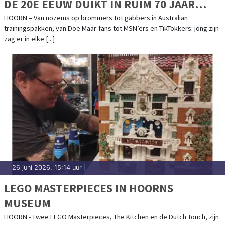
DE 20E EEUW DUIKT IN RUIM 70 JAAR
JONGERENCULTUUR
HOORN – Van nozems op brommers tot gabbers in Australian
trainingspakken, van Doe Maar-fans tot MSN’ers en TikTokkers: jong zijn
zag er in elke [...]
26 juni 2026, 15:14 uur
|
LEGO MASTERPIECES IN HOORNS
MUSEUM
HOORN - Twee LEGO Masterpieces, The Kitchen en de Dutch Touch, zijn