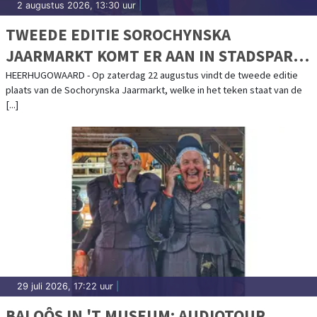
2 augustus 2026, 13:30 uur
|
TWEEDE EDITIE SOROCHYNSKA
JAARMARKT KOMT ER AAN IN STADSPARK
DE PAREL
HEERHUGOWAARD - Op zaterdag 22 augustus vindt de tweede editie
plaats van de Sochorynska Jaarmarkt, welke in het teken staat van de
[...]
29 juli 2026, 17:22 uur
|
BAI OÔS IN 'T MUSEUM: AUDIOTOUR