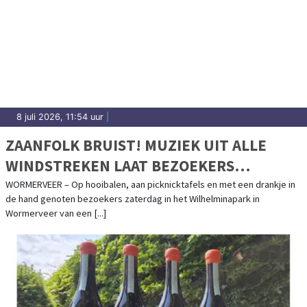
8 juli 2026, 11:54 uur
|
ZAANFOLK BRUIST! MUZIEK UIT ALLE
WINDSTREKEN LAAT BEZOEKERS
GENIETEN
WORMERVEER – Op hooibalen, aan picknicktafels en met een drankje in
de hand genoten bezoekers zaterdag in het Wilhelminapark in
Wormerveer van een [...]