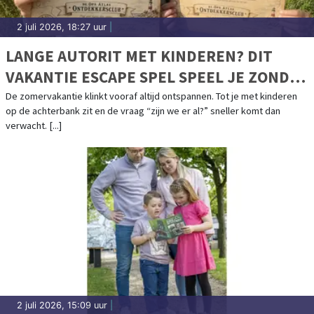
2 juli 2026, 18:27 uur
|
LANGE AUTORIT MET KINDEREN? DIT
VAKANTIE ESCAPE SPEL SPEEL JE ZONDER
SCHERM
De zomervakantie klinkt vooraf altijd ontspannen. Tot je met kinderen
op de achterbank zit en de vraag “zijn we er al?” sneller komt dan
verwacht. [...]
2 juli 2026, 15:09 uur
|