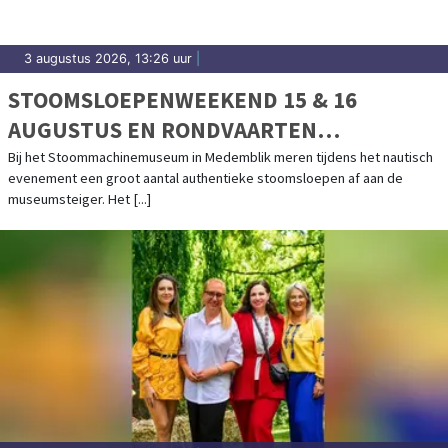
3 augustus 2026, 13:26 uur
|
STOOMSLOEPENWEEKEND 15 & 16
AUGUSTUS EN RONDVAARTEN
IJSSELMEER
Bij het Stoommachinemuseum in Medemblik meren tijdens het nautisch
evenement een groot aantal authentieke stoomsloepen af aan de
museumsteiger. Het [...]