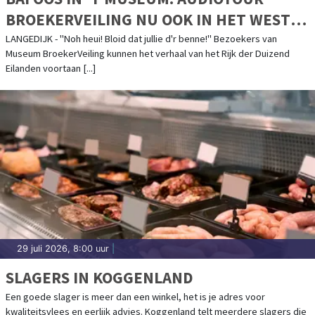
BROEKERVEILING NU OOK IN HET WEST-
FRIES
LANGEDIJK - "Noh heui! Bloid dat jullie d'r benne!" Bezoekers van
Museum BroekerVeiling kunnen het verhaal van het Rijk der Duizend
Eilanden voortaan [...]
29 juli 2026, 8:00 uur
|
SLAGERS IN KOGGENLAND
Een goede slager is meer dan een winkel, het is je adres voor
kwaliteitsvlees en eerlijk advies. Koggenland telt meerdere slagers die