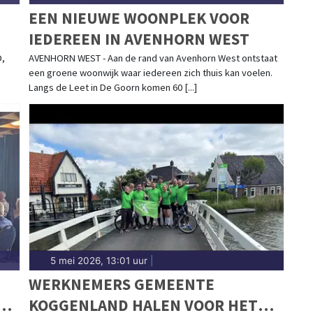
EEN NIEUWE WOONPLEK VOOR
IEDEREEN IN AVENHORN WEST
D,
AVENHORN WEST - Aan de rand van Avenhorn West ontstaat
een groene woonwijk waar iedereen zich thuis kan voelen.
Langs de Leet in De Goorn komen 60 [...]
5 mei 2026, 13:01 uur
|
WERKNEMERS GEMEENTE
T
KOGGENLAND HALEN VOOR HET