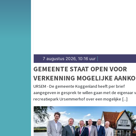
Van woningbouwplannen in de dorpskern en h
over natuur en recreatie in de gemeente Kog
gemeentenieuws in Koggenland.
7 augustus 2026, 10:16 uur
|
GEMEENTE STAAT OPEN VOOR
VERKENNING MOGELIJKE AANK
URSEMMERHOF
URSEM - De gemeente Koggenland heeft per brief
aangegeven in gesprek te willen gaan met de eigenaar 
recreatiepark Ursemmerhof over een mogelijke [...]