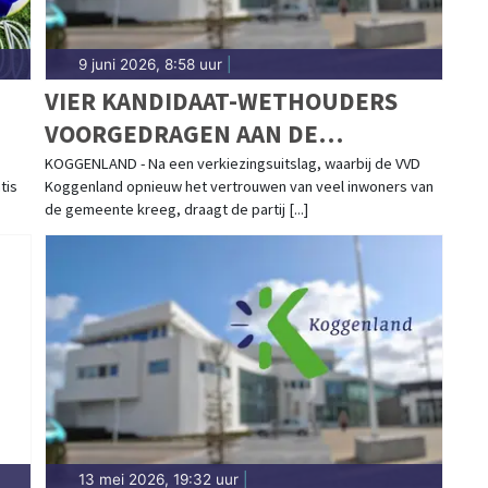
9 juni 2026, 8:58 uur
|
VIER KANDIDAAT-WETHOUDERS
VOORGEDRAGEN AAN DE
GEMEENTERAAD VAN KOGGENLAND
KOGGENLAND - Na een verkiezingsuitslag, waarbij de VVD
tis
Koggenland opnieuw het vertrouwen van veel inwoners van
de gemeente kreeg, draagt de partij [...]
13 mei 2026, 19:32 uur
|