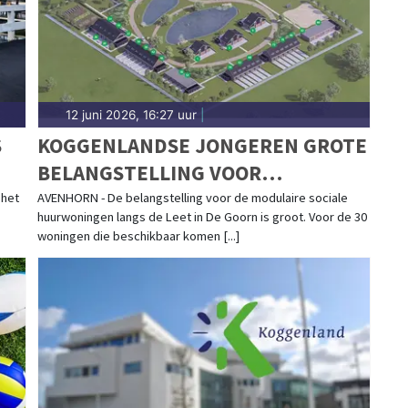
12 juni 2026, 16:27 uur
|
S
KOGGENLANDSE JONGEREN GROTE
BELANGSTELLING VOOR
WONINGEN AVENHORN WEST
 het
AVENHORN - De belangstelling voor de modulaire sociale
huurwoningen langs de Leet in De Goorn is groot. Voor de 30
woningen die beschikbaar komen [...]