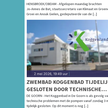
INWONERS KOGGENLAND OVER 3
HENSBROEK/OBDAM - Afgelopen maandag brachten
Jo‑Annes de Bat, staatssecretaris van Klimaat en Groen
KV‑TRACÉ
Groei en Anouk Gielen, gedeputeerde van de [...]
2 mei 2026, 19:49 uur
|
ZWEMBAD KOGGENBAD TIJDELIJ
GESLOTEN DOOR TECHNISCHE
STORING
DE GOORN - Het Koggenbad in De Goorn is als gevolg v
technische problemen met de pompen vanaf zondag 3 
tijdelijk gesloten. Op dit moment is nog [...]