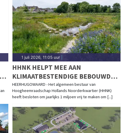
et agrarisch grondbeleid in de polder tot besluiten
genland. Hier vind je het complete overzicht van
1 juli 2026, 11:05 uur
|
HHNK HELPT MEE AAN
OOP
KLIMAATBESTENDIGE BEBOUWDE
OMGEVING
HEERHUGOWAARD - Het algemeen bestuur van
van
Hoogheemraadschap Hollands Noorderkwartier (HHNK)
heeft besloten om jaarlijks 1 miljoen vrij te maken om [...]