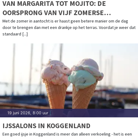
VAN MARGARITA TOT MOJITO: DE
OORSPRONG VAN VIJF ZOMERSE
COCKTAILKLASSIEKERS
Met de zomer in aantocht is er haast geen betere manier om de dag
door te brengen dan met een drankje op het terras. Voordat je weer dat
standaard [...]
19 juni 2026, 8:00 uur
|
IJSSALONS IN KOGGENLAND
Een goed ijsje in Koggenland is meer dan alleen verkoeling - het is een