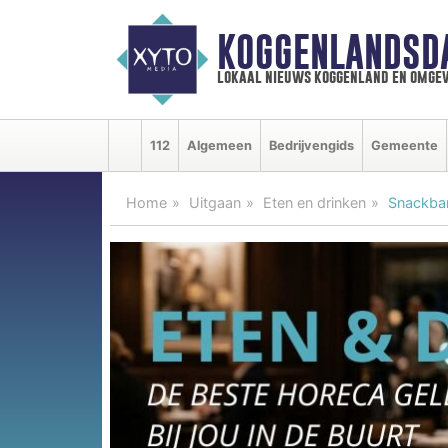
KOGGENLANDSD
lokaal nieuws koggenland en omgev
112
Algemeen
Bedrijvengids
Gemeente
Home
Uitgaan
Eten en drinken
Snackbar