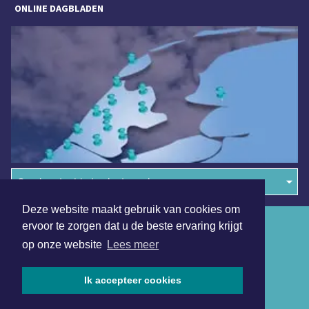
ONLINE DAGBLADEN
Overige dagbladen in de regio
Deze website maakt gebruik van cookies om
Algemene voorwaarden
ervoor te zorgen dat u de beste ervaring krijgt
op onze website
Lees meer
Disclaimer
Privacy Statement
Ik accepteer cookies
Copyright (c) 2026 | Koggenlandsdagblad.nl - Alle rechten