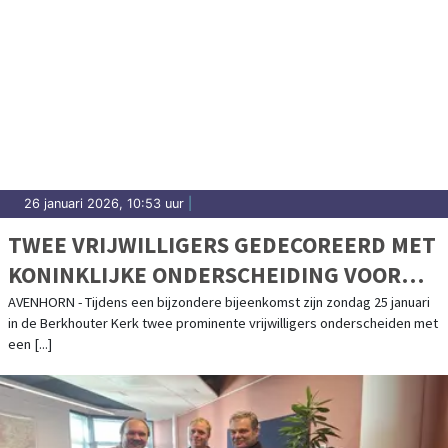
26 januari 2026, 10:53 uur
|
TWEE VRIJWILLIGERS GEDECOREERD MET
KONINKLIJKE ONDERSCHEIDING VOOR
JARENLANGE INZET
AVENHORN - Tijdens een bijzondere bijeenkomst zijn zondag 25 januari
in de Berkhouter Kerk twee prominente vrijwilligers onderscheiden met
een [...]