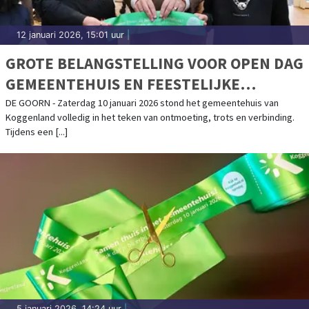
12 januari 2026, 15:01 uur
|
GROTE BELANGSTELLING VOOR OPEN DAG
GEMEENTEHUIS EN FEESTELIJKE
UITREIKING KOGGENLANDERS VAN HET
DE GOORN - Zaterdag 10 januari 2026 stond het gemeentehuis van
Koggenland volledig in het teken van ontmoeting, trots en verbinding.
JAAR
Tijdens een [...]
5 januari 2026, 14:24 uur
|