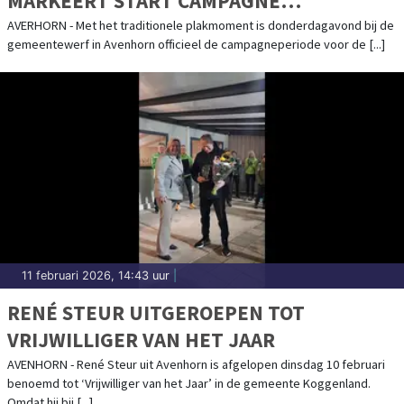
MARKEERT START CAMPAGNE
GEMEENTERAADSVERKIEZINGEN
AVERHORN - Met het traditionele plakmoment is donderdagavond bij de
gemeentewerf in Avenhorn officieel de campagneperiode voor de [...]
KOGGENLAND
11 februari 2026, 14:43 uur
|
RENÉ STEUR UITGEROEPEN TOT
VRIJWILLIGER VAN HET JAAR
AVENHORN - René Steur uit Avenhorn is afgelopen dinsdag 10 februari
benoemd tot ‘Vrijwilliger van het Jaar’ in de gemeente Koggenland.
Omdat hij bij [...]