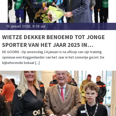
15 januari 2026, 9:38 uur
|
WIETZE DEKKER BENOEMD TOT JONGE
SPORTER VAN HET JAAR 2025 IN
KOGGENLAND
DE GOORN - Op woensdag 14 januari is na afloop van zijn training
opnieuw een Koggenlander van het Jaar in het zonnetje gezet. De
bijbehorende bokaal [...]