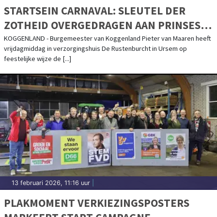
STARTSEIN CARNAVAL: SLEUTEL DER
ZOTHEID OVERGEDRAGEN AAN PRINSES
VAN OERSHEIM
KOGGENLAND - Burgemeester van Koggenland Pieter van Maaren heeft
vrijdagmiddag in verzorgingshuis De Rustenburcht in Ursem op
feestelijke wijze de [...]
13 februari 2026, 11:16 uur
|
PLAKMOMENT VERKIEZINGSPOSTERS