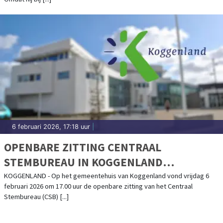
6 februari 2026, 17:18 uur
|
OPENBARE ZITTING CENTRAAL
STEMBUREAU IN KOGGENLAND
SUCCESVOL VERLOPEN
KOGGENLAND - Op het gemeentehuis van Koggenland vond vrijdag 6
februari 2026 om 17.00 uur de openbare zitting van het Centraal
Stembureau (CSB) [...]