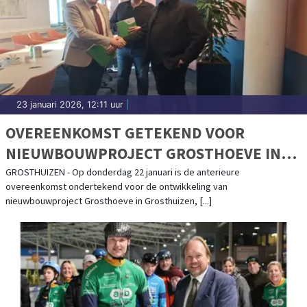
23 januari 2026, 12:11 uur
|
OVEREENKOMST GETEKEND VOOR
NIEUWBOUWPROJECT GROSTHOEVE IN
GROSTHUIZEN
GROSTHUIZEN - Op donderdag 22 januari is de anterieure
overeenkomst ondertekend voor de ontwikkeling van
nieuwbouwproject Grosthoeve in Grosthuizen, [...]