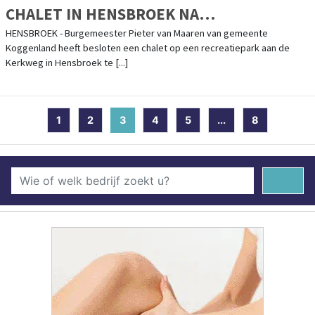
CHALET IN HENSBROEK NA
DRUGSVONDST
HENSBROEK - Burgemeester Pieter van Maaren van gemeente
Koggenland heeft besloten een chalet op een recreatiepark aan de
Kerkweg in Hensbroek te [...]
1
2
3
(current)
4
5
...
8