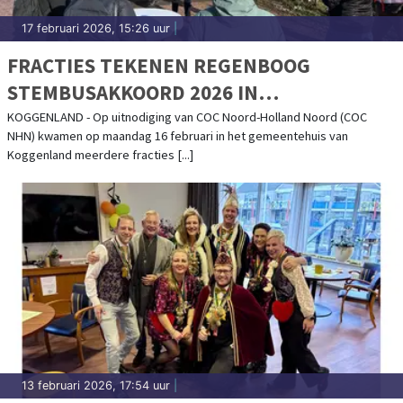
17 februari 2026, 15:26 uur
|
FRACTIES TEKENEN REGENBOOG
STEMBUSAKKOORD 2026 IN
GEMEENTEHUIS: ‘STEMMEN IS VOOR
KOGGENLAND - Op uitnodiging van COC Noord-Holland Noord (COC
NHN) kwamen op maandag 16 februari in het gemeentehuis van
IEDEREEN’
Koggenland meerdere fracties [...]
13 februari 2026, 17:54 uur
|