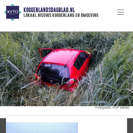
KOGGENLANDSDAGBLAD.NL
lokaal nieuws koggenland en omgeving