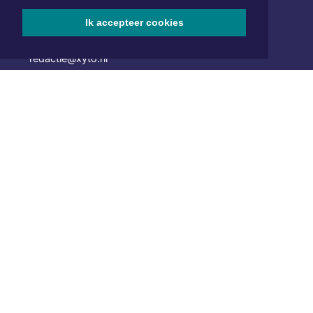
van Benthuizenlaan 1
1701 BZ Heerhugowaard
Ik accepteer cookies
072 8200 600
redactie@xyto.nl
www.xyto.nl
SOCIAL MEDIA
NIEUWSBRIEF AANMELDEN
Schrijf je in voor onze nieuwsbrief en krijg wekelijks een
samenvatting van alle gebeurtenissen uit jouw regio.
Aanmelden
ONLINE DAGBLADEN