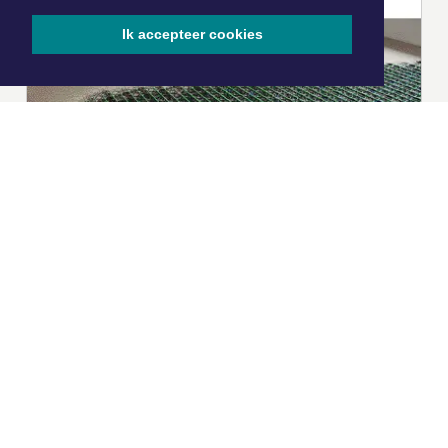
Ik accepteer cookies
|
Nieuws | Sport | Evenementen
Hoofdvestiging:
van Benthuizenlaan 1
1701 BZ Heerhugowaard
072 8200 600
redactie@xyto.nl