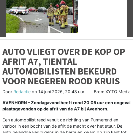
Vorige
V
AUTO VLIEGT OVER DE KOP OP
AFRIT A7, TIENTAL
AUTOMOBILISTEN BEKEURD
VOOR NEGEREN ROOD KRUIS
Door
Redactie
op
14 juni 2026, 20:43 uur
Bron: XYTO Media
AVENHORN – Zondagavond heeft rond 20.05 uur een ongeval
plaatsgevonden op de afrit van de A7 bij Avenhorn.
Een automobilist reed vanuit de richting van Purmerend en
verloor in een bocht van de afrit de macht over het stuur. De
auto belandde vervolgens in de berm en kwam op zijn kant tot