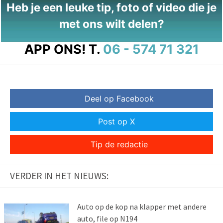
Heb je een leuke tip, foto of video die je
met ons wilt delen?
APP ONS!
T.
06 - 574 71 321
Deel op Facebook
Post op X
Tip de redactie
VERDER IN HET NIEUWS:
Auto op de kop na klapper met andere
auto, file op N194