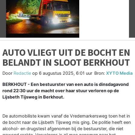
Vorige
V
AUTO VLIEGT UIT DE BOCHT EN
BELANDT IN SLOOT BERKHOUT
Door
Redactie
op
6 augustus 2025, 6:01 uur
Bron:
XYTO Media
BERKHOUT - Een bestuurster van een auto is dinsdagavond
rond 22:30 uur de macht over haar stuur verloren op de
Lijsbeth Tijsweg in Berkhout.
De automobiliste kwam vanaf de Vredemarkersweg toen het in
de bocht naar de Lijsbeth Tijsweg mis ging. De politie heeft een
alcohol- en drugstest afgenomen bij de bestuurster, die niet
gewond raakte. Vervolgens is zij mee genomen naar het