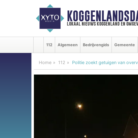
KOGGENLANDSD
lokaal nieuws koggenland en omgev
112
Algemeen
Bedrijvengids
Gemeente
Home
112
Politie zoekt getuigen van over