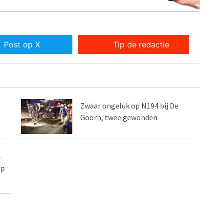
Post op X
Tip de redactie
Zwaar ongeluk op N194 bij De
Goorn, twee gewonden
-
op