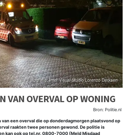
EN VAN OVERVAL OP WONING
Bron: Politie.nl
n van een overval die op donderdagmorgen plaatsvond op
erval raakten twee personen gewond. De politie is
en kan ook op tel.nr. 0800-7000 (Meld Misdaad