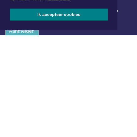
Schrijf je in voor onze nieuwsbrief en krijg wekelijks een
Ik accepteer cookies
samenvatting van alle gebeurtenissen uit jouw regio.
Aanmelden
ONLINE DAGBLADEN
Overige dagbladen in de regio