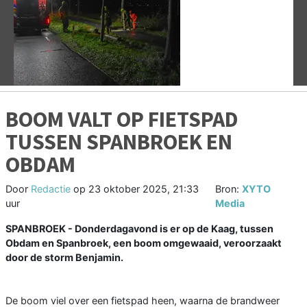
Vorige
V
BOOM VALT OP FIETSPAD
TUSSEN SPANBROEK EN
OBDAM
Door
Redactie
op
23 oktober 2025, 21:33
Bron:
XYTO
uur
Media
SPANBROEK - Donderdagavond is er op de Kaag, tussen
Obdam en Spanbroek, een boom omgewaaid, veroorzaakt
door de storm Benjamin.
De boom viel over een fietspad heen, waarna de brandweer