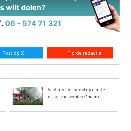
s wilt delen?
.
06 - 574 71 321
Post op X
Tip de redactie
Veel rook bij brand op eerste
etage van woning Obdam