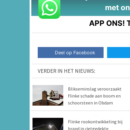
met on
APP ONS!
T
Deel op Facebook
VERDER IN HET NIEUWS:
Blikseminslag veroorzaakt
flinke schade aan boom en
schoorsteen in Obdam
Flinke rookontwikkeling bij
brand in rietgedekte