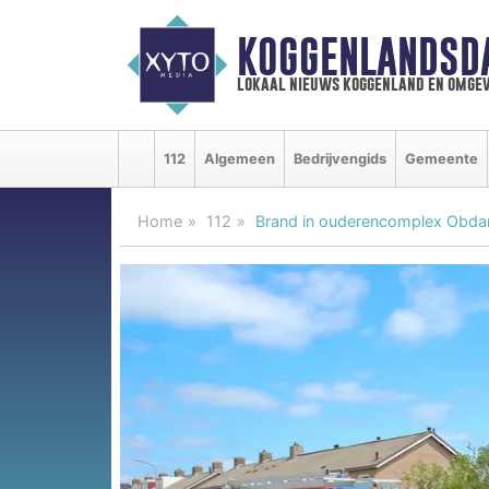
KOGGENLANDSD
lokaal nieuws koggenland en omgev
112
Algemeen
Bedrijvengids
Gemeente
Home
112
Brand in ouderencomplex Obdam