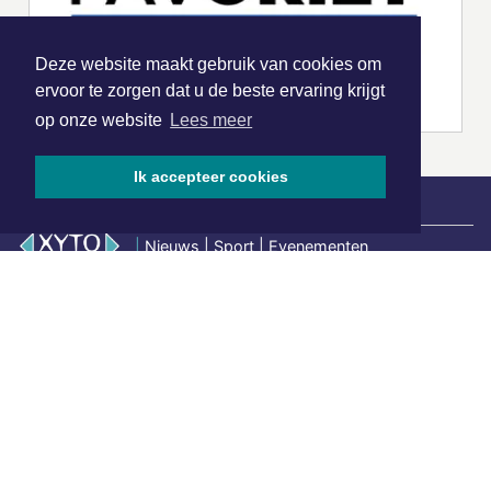
Deze website maakt gebruik van cookies om
ervoor te zorgen dat u de beste ervaring krijgt
op onze website
Lees meer
Ik accepteer cookies
|
Nieuws | Sport | Evenementen
Hoofdvestiging:
van Benthuizenlaan 1
1701 BZ Heerhugowaard
072 8200 600
redactie@xyto.nl
www.xyto.nl