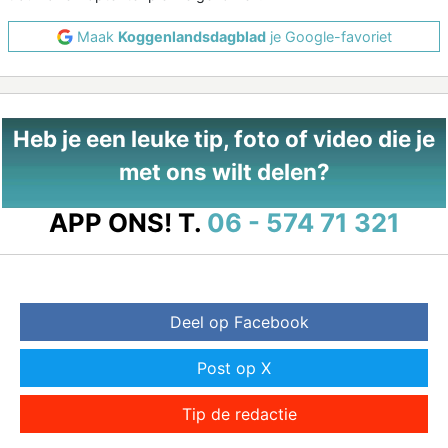
Maak
Koggenlandsdagblad
je Google-favoriet
Heb je een leuke tip, foto of video die je
met ons wilt delen?
APP ONS!
T.
06 - 574 71 321
Deel op Facebook
Post op X
Tip de redactie