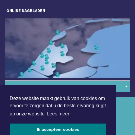
ONLINE DAGBLADEN
Overige dagbladen in de regio
Deze website maakt gebruik van cookies om
Algemene voorwaarden
ervoor te zorgen dat u de beste ervaring krijgt
op onze website
Lees meer
Disclaimer
Privacy Statement
Ik accepteer cookies