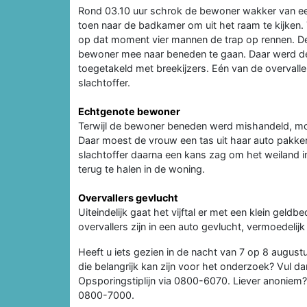
Rond 03.10 uur schrok de bewoner wakker van een
toen naar de badkamer om uit het raam te kijken. 
op dat moment vier mannen de trap op rennen. D
bewoner mee naar beneden te gaan. Daar werd d
toegetakeld met breekijzers. Eén van de overvall
slachtoffer.
Echtgenote bewoner
Terwijl de bewoner beneden werd mishandeld, mo
Daar moest de vrouw een tas uit haar auto pakke
slachtoffer daarna een kans zag om het weiland in
terug te halen in de woning.
Overvallers gevlucht
Uiteindelijk gaat het vijftal er met een klein gel
overvallers zijn in een auto gevlucht, vermoedelij
Heeft u iets gezien in de nacht van 7 op 8 august
die belangrijk kan zijn voor het onderzoek? Vul 
Opsporingstiplijn via 0800-6070. Liever anonie
0800-7000.