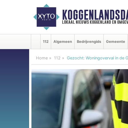
KOGGENLANDSD
lokaal nieuws koggenland en omgev
112
Algemeen
Bedrijvengids
Gemeente
Home
112
Gezocht: Woningoverval in de 