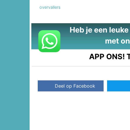
overvallers
Heb je een leuke t
met on
APP ONS!
T
Deel op Facebook