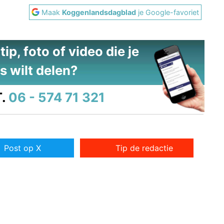
Maak
Koggenlandsdagblad
je Google-favoriet
ip, foto of video die je
s wilt delen?
.
06 - 574 71 321
Post op X
Tip de redactie