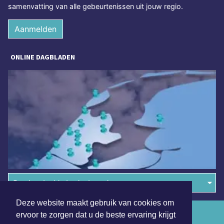
samenvatting van alle gebeurtenissen uit jouw regio.
Aanmelden
ONLINE DAGBLADEN
Overige dagbladen in de regio
Deze website maakt gebruik van cookies om
Algemene voorwaarden
ervoor te zorgen dat u de beste ervaring krijgt