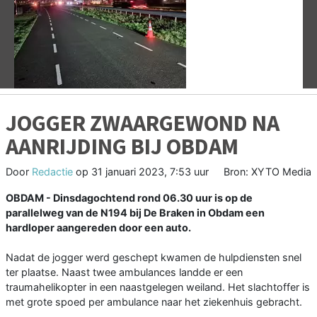
Vorige
V
JOGGER ZWAARGEWOND NA
AANRIJDING BIJ OBDAM
Door
Redactie
op
31 januari 2023, 7:53 uur
Bron: XYTO Media
OBDAM - Dinsdagochtend rond 06.30 uur is op de
parallelweg van de N194 bij De Braken in Obdam een
hardloper aangereden door een auto.
Nadat de jogger werd geschept kwamen de hulpdiensten snel
ter plaatse. Naast twee ambulances landde er een
traumahelikopter in een naastgelegen weiland. Het slachtoffer is
met grote spoed per ambulance naar het ziekenhuis gebracht.