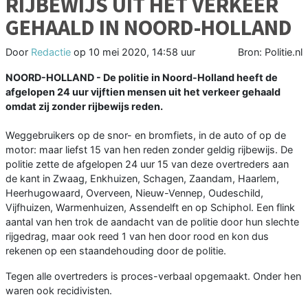
RIJBEWIJS UIT HET VERKEER
GEHAALD IN NOORD-HOLLAND
Door
Redactie
op
10 mei 2020, 14:58 uur
Bron: Politie.nl
NOORD-HOLLAND - De politie in Noord-Holland heeft de
afgelopen 24 uur vijftien mensen uit het verkeer gehaald
omdat zij zonder rijbewijs reden.
Weggebruikers op de snor- en bromfiets, in de auto of op de
motor: maar liefst 15 van hen reden zonder geldig rijbewijs. De
politie zette de afgelopen 24 uur 15 van deze overtreders aan
de kant in Zwaag, Enkhuizen, Schagen, Zaandam, Haarlem,
Heerhugowaard, Overveen, Nieuw-Vennep, Oudeschild,
Vijfhuizen, Warmenhuizen, Assendelft en op Schiphol. Een flink
aantal van hen trok de aandacht van de politie door hun slechte
rijgedrag, maar ook reed 1 van hen door rood en kon dus
rekenen op een staandehouding door de politie.
Tegen alle overtreders is proces-verbaal opgemaakt. Onder hen
waren ook recidivisten.