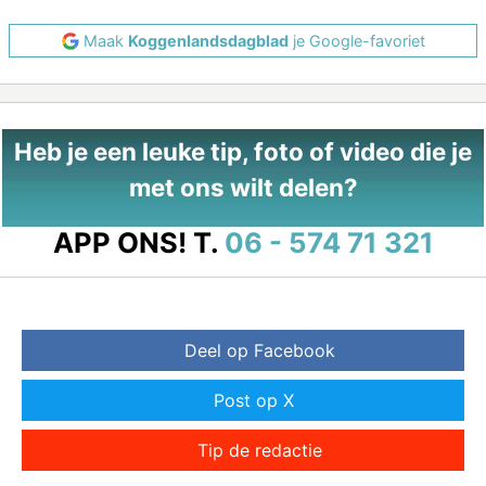
Maak
Koggenlandsdagblad
je Google-favoriet
Heb je een leuke tip, foto of video die je
met ons wilt delen?
APP ONS!
T.
06 - 574 71 321
Deel op Facebook
Post op X
Tip de redactie