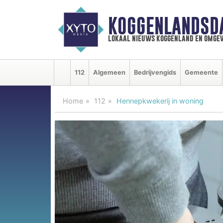
KOGGENLANDSD
lokaal nieuws koggenland en omgev
112
Algemeen
Bedrijvengids
Gemeente
Home
112
Hennepkwekerij in woning