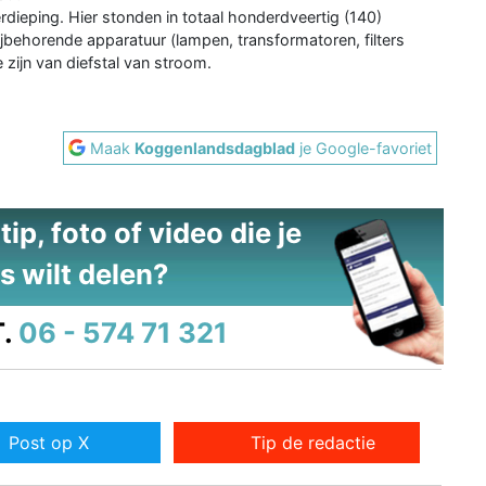
dieping. Hier stonden in totaal honderdveertig (140)
jbehorende apparatuur (lampen, transformatoren, filters
e zijn van diefstal van stroom.
Maak
Koggenlandsdagblad
je Google-favoriet
ip, foto of video die je
s wilt delen?
.
06 - 574 71 321
Post op X
Tip de redactie