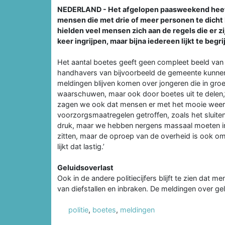
NEDERLAND - Het afgelopen paasweekend heeft
mensen die met drie of meer personen te dicht 
hielden veel mensen zich aan de regels die er z
keer ingrijpen, maar bijna iedereen lijkt te be
Het aantal boetes geeft geen compleet beeld van d
handhavers van bijvoorbeeld de gemeente kunnen n
meldingen blijven komen over jongeren die in groep
waarschuwen, maar ook door boetes uit te delen,
zagen we ook dat mensen er met het mooie weer
voorzorgsmaatregelen getroffen, zoals het sluit
druk, maar we hebben nergens massaal moeten ingri
zitten, maar de oproep van de overheid is ook om 
lijkt dat lastig.’
Geluidsoverlast
Ook in de andere politiecijfers blijft te zien dat m
van diefstallen en inbraken. De meldingen over ge
politie
,
boetes
,
meldingen