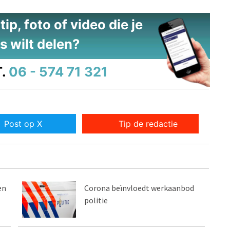
ip, foto of video die je
s wilt delen?
.
06 - 574 71 321
Post op X
Tip de redactie
en
Corona beïnvloedt werkaanbod
politie