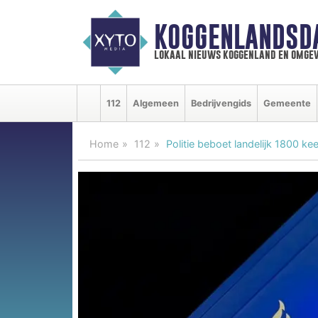
KOGGENLANDSD
lokaal nieuws koggenland en omgev
112
Algemeen
Bedrijvengids
Gemeente
Home
112
Politie beboet landelijk 1800 k