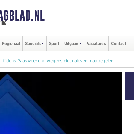
AGBLAD.NL
ing
Regionaal
Specials
Sport
Uitgaan
Vacatures
Contact
eer tijdens Paasweekend wegens niet naleven maatregelen