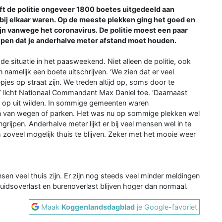
 de politie ongeveer 1800 boetes uitgedeeld aan
bij elkaar waren. Op de meeste plekken ging het goed en
ijn vanwege het coronavirus. De politie moest een paar
grijpen dat je anderhalve meter afstand moet houden.
e situatie in het paasweekend. Niet alleen de politie, ook
amelijk een boete uitschrijven. ‘We zien dat er veel
jes op straat zijn. We treden altijd op, soms door te
’ licht Nationaal Commandant Max Daniel toe. ‘Daarnaast
 op uit wilden. In sommige gemeenten waren
en van wegen of parken. Het was nu op sommige plekken wel
jpen. Anderhalve meter lijkt er bij veel mensen wel in te
zoveel mogelijk thuis te blijven. Zeker met het mooie weer
ensen veel thuis zijn. Er zijn nog steeds veel minder meldingen
luidsoverlast en burenoverlast blijven hoger dan normaal.
Maak
Koggenlandsdagblad
je Google-favoriet