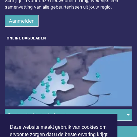
Schrijf je in voor onze nieuwsbrief en krijg wekelijks een
samenvatting van alle gebeurtenissen uit jouw regio.
Aanmelden
ONLINE DAGBLADEN
Overige dagbladen in de regio
Deze website maakt gebruik van cookies om
Algemene voorwaarden
ervoor te zorgen dat u de beste ervaring krijgt