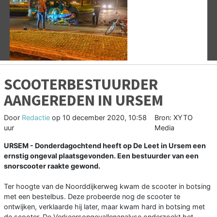
Vorige
V
SCOOTERBESTUURDER
AANGEREDEN IN URSEM
Door
Redactie
op
10 december 2020, 10:58
Bron: XYTO
uur
Media
URSEM - Donderdagochtend heeft op De Leet in Ursem een
ernstig ongeval plaatsgevonden. Een bestuurder van een
snorscooter raakte gewond.
Ter hoogte van de Noorddijkerweg kwam de scooter in botsing
met een bestelbus. Deze probeerde nog de scooter te
ontwijken, verklaarde hij later, maar kwam hard in botsing met
de scooter. De Verkeersongevallenanalyse onderzoekt het