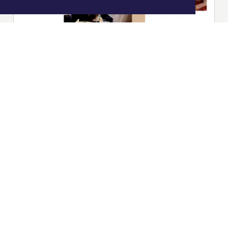
|
Nieuws | Sport | Evenementen
Hoofdvestiging:
van Benthuizenlaan 1
1701 BZ Heerhugowaard
072 8200 600
redactie@xyto.nl
www.xyto.nl
SOCIAL MEDIA