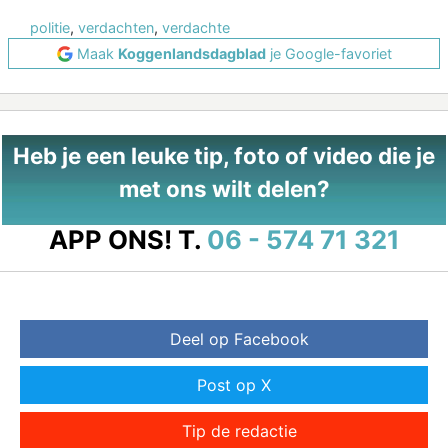
politie
,
verdachten
,
verdachte
Maak
Koggenlandsdagblad
je Google-favoriet
Heb je een leuke tip, foto of video die je
met ons wilt delen?
APP ONS!
T.
06 - 574 71 321
Deel op Facebook
Post op X
Tip de redactie