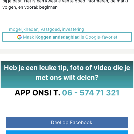
bij je past. Het is een kwestie van je goed informeren, de markt
volgen, en vooral: beginnen.
mogelijkheden
,
vastgoed
,
investering
Maak
Koggenlandsdagblad
je Google-favoriet
Heb je een leuke tip, foto of video die je
met ons wilt delen?
APP ONS!
T.
06 - 574 71 321
Deel op Facebook