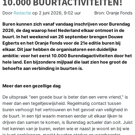
10.000 BUURTACTIVITEITEN!
Door
Redactie
op
2 juni 2026, 9:02 uur
Bron: Oranje Fonds
Buren kunnen zich vanaf vandaag inschrijven voor Burendag
2026, de dag waarop heel Nederland elkaar ontmoet in de
buurt. In het weekend van 26 september brengen Douwe
Egberts en het Oranje Fonds voor de 21e editie buren bij
elkaar. Dit jaar hebben de organisatoren een duidelijke
ambitie: voor het eerst 10.000 Burendagactiviteiten door het
hele land. Een bijzondere mijlpaal die laat zien hoe groot de
behoefte aan verbinding in buurten is.
Meer dan een gezellige dag
De uitspraak "een goede buur is beter dan een verre vriend," is
meer dan een tegeltjeswijsheid. Regelmatig contact tussen
buren verhoogt het vertrouwen en het gevoel van veiligheid in
de buurt. In een tijd waarin mensen eerder uit elkaar lijken te
drijven dan samen te komen, is Burendag actueler dan ooit. Juist
het kennen van je buren, weten wie er naast je woont en bij wie
je kunt aankloppen, maakt buurten sterker en weerbaarder.