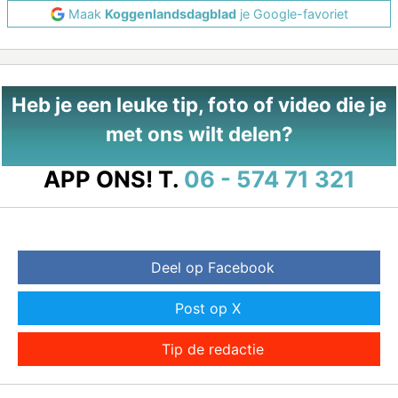
Maak
Koggenlandsdagblad
je Google-favoriet
Heb je een leuke tip, foto of video die je
met ons wilt delen?
APP ONS!
T.
06 - 574 71 321
Deel op Facebook
Post op X
Tip de redactie