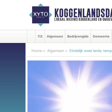
KOGGENLANDSD
lokaal nieuws koggenland en omgev
112
Algemeen
Bedrijvengids
Gemeente
Home
Algemeen
Eindelijk weer lente: tem