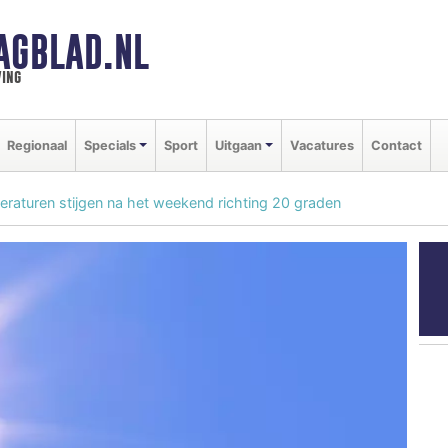
AGBLAD.NL
ing
Regionaal
Specials
Sport
Uitgaan
Vacatures
Contact
peraturen stijgen na het weekend richting 20 graden