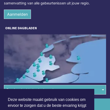
samenvatting van alle gebeurtenissen uit jouw regio.
Aanmelden
ONLINE DAGBLADEN
Overige dagbladen in de regio
Deze website maakt gebruik van cookies om
Algemene voorwaarden
ervoor te zorgen dat u de beste ervaring krijgt