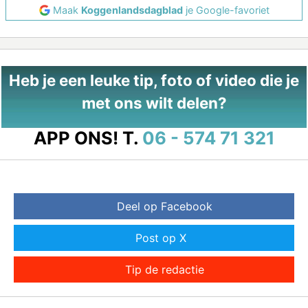
Maak
Koggenlandsdagblad
je Google-favoriet
Heb je een leuke tip, foto of video die je
met ons wilt delen?
APP ONS!
T.
06 - 574 71 321
Deel op Facebook
Post op X
Tip de redactie