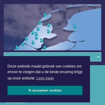
Overige dagbladen in de regio
Deze website maakt gebruik van cookies om
Algemene voorwaarden
ervoor te zorgen dat u de beste ervaring krijgt
op onze website
Lees meer
Disclaimer
Privacy Statement
Ik accepteer cookies
Copyright (c) 2026 | Koggenlandsdagblad.nl - Alle rechten
voorbehouden