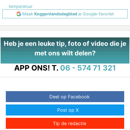
temperatuur
Maak
Koggenlandsdagblad
je Google-favoriet
Heb je een leuke tip, foto of video die je
met ons wilt delen?
APP ONS!
T.
06 - 574 71 321
Deel op Facebook
Post op X
Tip de redactie