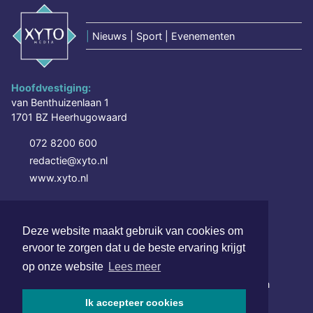
|
Nieuws | Sport | Evenementen
Hoofdvestiging:
van Benthuizenlaan 1
1701 BZ Heerhugowaard
072 8200 600
redactie@xyto.nl
www.xyto.nl
SOCIAL MEDIA
Deze website maakt gebruik van cookies om
ervoor te zorgen dat u de beste ervaring krijgt
NIEUWSBRIEF AANMELDEN
op onze website
Lees meer
Schrijf je in voor onze nieuwsbrief en krijg wekelijks een
samenvatting van alle gebeurtenissen uit jouw regio.
Ik accepteer cookies