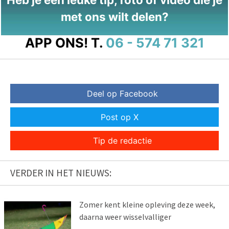
met ons wilt delen?
APP ONS!
T.
06 - 574 71 321
Deel op Facebook
Post op X
Tip de redactie
VERDER IN HET NIEUWS:
Zomer kent kleine opleving deze week,
daarna weer wisselvalliger