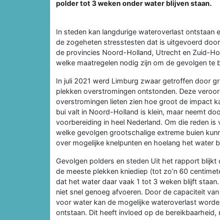
polder tot 3 weken onder water blijven staan.
In steden kan langdurige wateroverlast ontstaan e
de zogeheten stresstesten dat is uitgevoerd doo
de provincies Noord-Holland, Utrecht en Zuid-Hol
welke maatregelen nodig zijn om de gevolgen te 
In juli 2021 werd Limburg zwaar getroffen door 
plekken overstromingen ontstonden. Deze veroorz
overstromingen lieten zien hoe groot de impact ka
bui valt in Noord-Holland is klein, maar neemt do
voorbereiding in heel Nederland. Om die reden is
welke gevolgen grootschalige extreme buien kunn
over mogelijke knelpunten en hoelang het water bli
Gevolgen polders en steden Uit het rapport blijkt
de meeste plekken kniediep (tot zo’n 60 centimete
dat het water daar vaak 1 tot 3 weken blijft sta
niet snel genoeg afvoeren. Door de capaciteit va
voor water kan de mogelijke wateroverlast worde
ontstaan. Dit heeft invloed op de bereikbaarheid