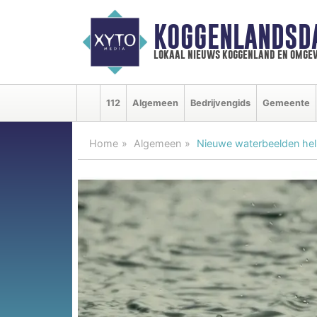
KOGGENLANDSD
lokaal nieuws koggenland en omgev
112
Algemeen
Bedrijvengids
Gemeente
Home
Algemeen
Nieuwe waterbeelden hel