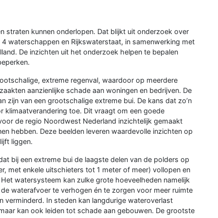
n straten kunnen onderlopen. Dat blijkt uit onderzoek over
r 4 waterschappen en Rijkswaterstaat, in samenwerking met
land. De inzichten uit het onderzoek helpen te bepalen
beperken.
grootschalige, extreme regenval, waardoor op meerdere
aakten aanzienlijke schade aan woningen en bedrijven. De
n zijn van een grootschalige extreme bui. De kans dat zo’n
or klimaatverandering toe. Dit vraagt om een goede
 voor de regio Noordwest Nederland inzichtelijk gemaakt
en hebben. Deze beelden leveren waardevolle inzichten op
jft liggen.
 dat bij een extreme bui de laagste delen van de polders op
r, met enkele uitschieters tot 1 meter of meer) vollopen en
an. Het watersysteem kan zulke grote hoeveelheden namelijk
n de waterafvoer te verhogen én te zorgen voor meer ruimte
n verminderd. In steden kan langdurige wateroverlast
, maar kan ook leiden tot schade aan gebouwen. De grootste