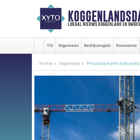
KOGGENLANDSD
lokaal nieuws koggenland en omgev
112
Algemeen
Bedrijvengids
Gemeente
Home
Algemeen
Provincie komt met extr