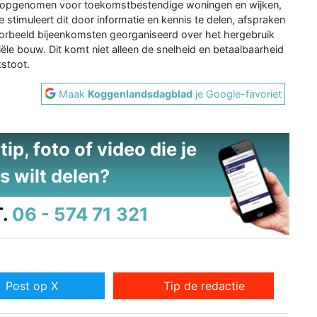
ies opgenomen voor toekomstbestendige woningen en wijken,
e stimuleert dit door informatie en kennis te delen, afspraken
voorbeeld bijeenkomsten georganiseerd over het hergebruik
ële bouw. Dit komt niet alleen de snelheid en betaalbaarheid
tstoot.
Maak
Koggenlandsdagblad
je Google-favoriet
ip, foto of video die je
s wilt delen?
.
06 - 574 71 321
Post op X
Tip de redactie