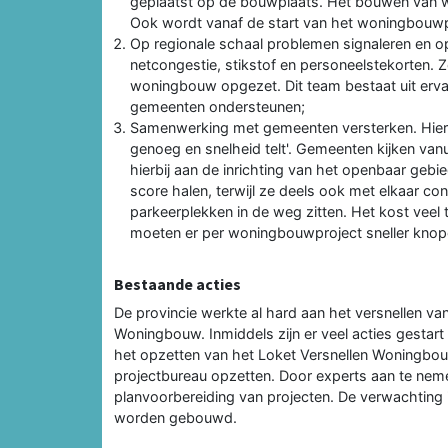
geplaatst op de bouwplaats. Het bouwen van wo
Ook wordt vanaf de start van het woningbouwp
Op regionale schaal problemen signaleren en o
netcongestie, stikstof en personeelstekorten. Z
woningbouw opgezet. Dit team bestaat uit ervar
gemeenten ondersteunen;
Samenwerking met gemeenten versterken. Hierb
genoeg en snelheid telt'. Gemeenten kijken va
hierbij aan de inrichting van het openbaar gebi
score halen, terwijl ze deels ook met elkaar co
parkeerplekken in de weg zitten. Het kost veel
moeten er per woningbouwproject sneller kno
Bestaande acties
De provincie werkte al hard aan het versnellen 
Woningbouw. Inmiddels zijn er veel acties gestart
het opzetten van het Loket Versnellen Woningbouw
projectbureau opzetten. Door experts aan te nem
planvoorbereiding van projecten. De verwachting 
worden gebouwd.