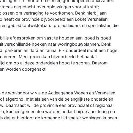
ningen is hierdoor efficiënter, goedkoper en duurzamer.
roces nagedacht over oplossingen voor stikstof;
plossen om vertraging te voorkomen. Denk hierbij aan
o heeft de provincie bijvoorbeeld een Loket Versnellen
en gebiedsontwikkelaars, projectleiders en specialisten die
ij is afgesproken om vast te houden aan 'goed is goed
nuit verschillende hoeken naar woningbouwplannen. Denk
ed, parkeren en flora en fauna. Elk onderdeel moet een hoge
ncurreren. Meer groen kan bijvoorbeeld het aantal
 tijd om op al deze onderdelen hoog te scoren. Daarom
pen worden doorgehakt.
van de woningbouw via de Actieagenda Wonen en Versnellen
 of afgerond, met als een van de belangrijkste onderdelen
. Daarnaast wil de provincie een provinciaal of regionaal
en, kunnen gemeenten worden ontlast bij de aansturing en
is dat er hierdoor de komende tijd sneller woningen kunnen