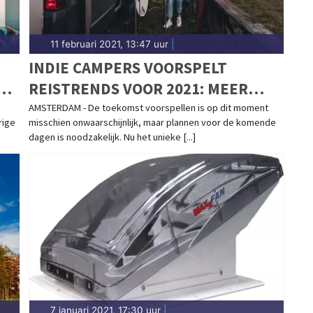
11 februari 2021, 13:47 uur
|
INDIE CAMPERS VOORSPELT
N
REISTRENDS VOOR 2021: MEER
FLEXIBELE EN AUTHENTIEKE
AMSTERDAM - De toekomst voorspellen is op dit moment
rige
misschien onwaarschijnlijk, maar plannen voor de komende
REISERVARINGEN ONDERWEG
dagen is noodzakelijk. Nu het unieke [...]
7 januari 2021, 17:30 uur
|