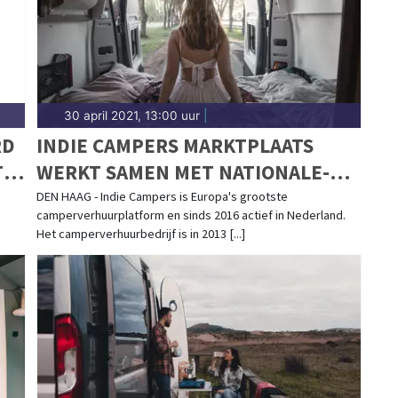
30 april 2021, 13:00 uur
|
RD
INDIE CAMPERS MARKTPLAATS
IE
WERKT SAMEN MET NATIONALE-
NEDERLANDEN MEE AAN CAMPER
DEN HAAG - Indie Campers is Europa's grootste
camperverhuurplatform en sinds 2016 actief in Nederland.
DEKKING
Het camperverhuurbedrijf is in 2013 [...]