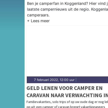
Ben je camperfan in Koggenland? Hier vind 
laatste campernieuws uit de regio. Koggenl
camperaars.
7 februari 2022, 12:00 uur
|
GELD LENEN VOOR CAMPER EN
CARAVAN NAAR VERWACHTING I
2022 OPNIEUW POPULAIR
Familievakanties, solo trips of op uw oude dag er nog le
op uit: een camper of caravan brengt vakantiegangers