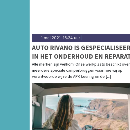
1 mei 2021, 16:24 uur
|
AUTO RIVANO IS GESPECIALISEE
IN HET ONDERHOUD EN REPARAT
VAN CAMPERS
Alle merken zijn welkom! Onze werkplaats beschikt over
meerdere speciale camperbruggen waarmee wij op
verantwoorde wijze de APK keuring en de [...]