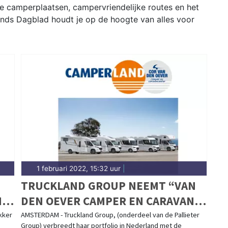
je camperplaatsen, campervriendelijke routes en het
ands Dagblad houdt je op de hoogte van alles voor
1 februari 2022, 15:32 uur
|
TRUCKLAND GROUP NEEMT “VAN
N
DEN OEVER CAMPER EN CARAVAN
CENTER” IN HERPEN OVER.
kker
AMSTERDAM - Truckland Group, (onderdeel van de Pallieter
Group) verbreedt haar portfolio in Nederland met de