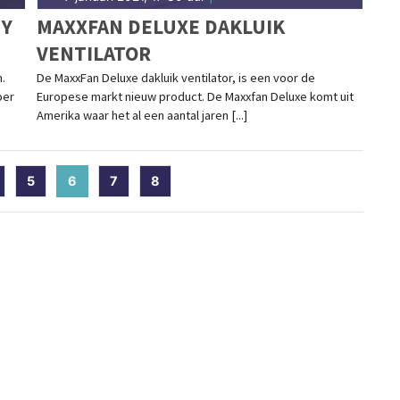
NY
MAXXFAN DELUXE DAKLUIK
VENTILATOR
.
De MaxxFan Deluxe dakluik ventilator, is een voor de
per
Europese markt nieuw product. De Maxxfan Deluxe komt uit
Amerika waar het al een aantal jaren [...]
5
6
(current)
7
8