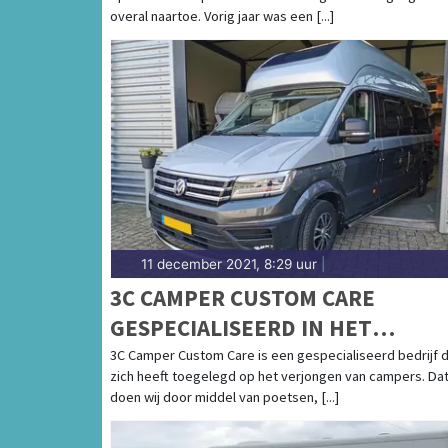
overal naartoe. Vorig jaar was een [...]
11 december 2021, 8:29 uur
|
3C CAMPER CUSTOM CARE
GESPECIALISEERD IN HET
"VERJONGEN" VAN CAMPERS
3C Camper Custom Care is een gespecialiseerd bedrijf 
zich heeft toegelegd op het verjongen van campers. Da
doen wij door middel van poetsen, [...]