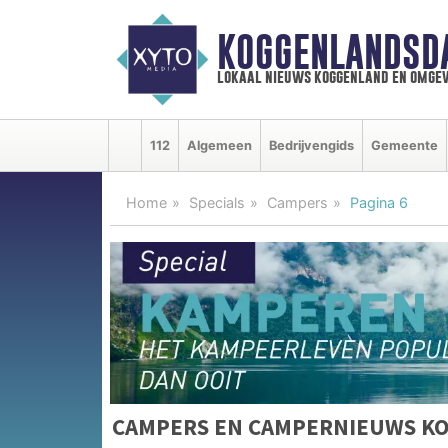
KOGGENLANDSD
lokaal nieuws koggenland en omgev
112
Algemeen
Bedrijvengids
Gemeente
Home
Specials
Campers
Pagina 6
CAMPERS EN CAMPERNIEUWS K