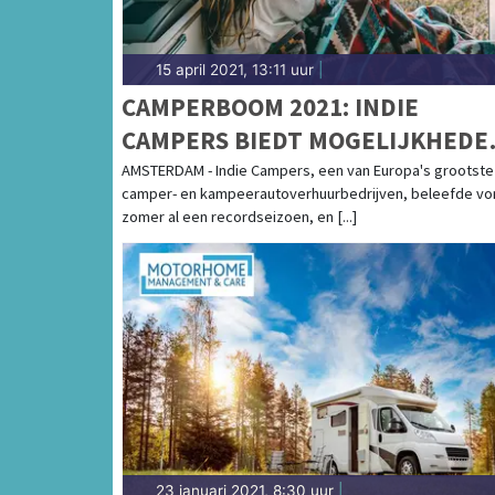
15 april 2021, 13:11 uur
|
CAMPERBOOM 2021: INDIE
CAMPERS BIEDT MOGELIJKHEDE
VOOR HET DELEN VAN CAMPERS
AMSTERDAM - Indie Campers, een van Europa's grootste
camper- en kampeerautoverhuurbedrijven, beleefde vo
zomer al een recordseizoen, en [...]
23 januari 2021, 8:30 uur
|