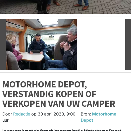
Vorige
V
MOTORHOME DEPOT,
VERSTANDIG KOPEN OF
VERKOPEN VAN UW CAMPER
Door
Redactie
op
30 april 2020, 9:00
Bron:
Motorhome
uur
Depot
In gesprek met de franchiseorganisatie Motorhome Depot