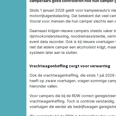
camperaars goed controleren hoe hun camper g
Sinds 1 januari 2026 geldt voor kampeerauto’s niet
motorrijtuigenbelasting. Dat betekent dat veel c
Vooral voor mensen die hun camper slechts een de
Daarnaast krijgen nieuwe campers steeds vaker t
rijstrookondersteuning, noodremassistentie, ve
event data recorder. Ook is bij nieuwe voertuigen 
niet dat iedere camper een alcoholslot krijgt, maa
systeem later aan te sluiten.
Vrachtwagenheffing zorgt voor verwarring
Ook de vrachtwagenheffing, die sinds 1 juli 2026
heeft op zware voertuigen, vragen sommige camp
hieronder vallen.
Voor campers die bij de RDW correct geregistre
vrachtwagenheffing. Toch is controle verstandi
voertuigen die eerder als bedrijfswagen geregistr