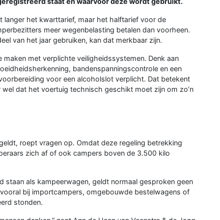
eregistreerd staat en waarvoor deze wordt gebruikt.
 langer het kwarttarief, maar het halftarief voor de
amperbezitters meer wegenbelasting betalen dan voorheen.
el van het jaar gebruiken, kan dat merkbaar zijn.
e maken met verplichte veiligheidssystemen. Denk aan
rmoeidheidsherkenning, bandenspanningscontrole en een
voorbereiding voor een alcoholslot verplicht. Dat betekent
r wel dat het voertuig technisch geschikt moet zijn om zo’n
 geldt, roept vragen op. Omdat deze regeling betrekking
eraars zich af of ook campers boven de 3.500 kilo
erd staan als kampeerwagen, geldt normaal gesproken geen
g, vooral bij importcampers, omgebouwde bestelwagens of
eerd stonden.