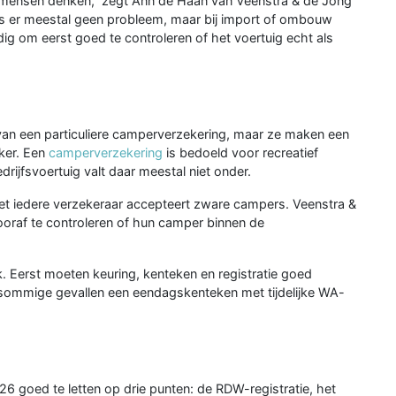
eel mensen denken,” zegt Ann de Haan van Veenstra & de Jong
 is er meestal geen probleem, maar bij import of ombouw
ig om eerst goed te controleren of het voertuig echt als
 van een particuliere camperverzekering, maar ze maken een
jker. Een
camperverzekering
is bedoeld voor recreatief
edrijfsvoertuig valt daar meestal niet onder.
et iedere verzekeraar accepteert zware campers. Veenstra &
oraf te controleren of hun camper binnen de
k. Eerst moeten keuring, kenteken en registratie goed
 sommige gevallen een eendagskenteken met tijdelijke WA-
6 goed te letten op drie punten: de RDW-registratie, het