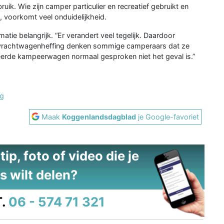
ik. Wie zijn camper particulier en recreatief gebruikt en
, voorkomt veel onduidelijkheid.
tie belangrijk. “Er verandert veel tegelijk. Daardoor
 vrachtwagenheffing denken sommige camperaars dat ze
treerde kampeerwagen normaal gesproken niet het geval is.”
ng
Maak
Koggenlandsdagblad
je Google-favoriet
ip, foto of video die je
s wilt delen?
.
06 - 574 71 321