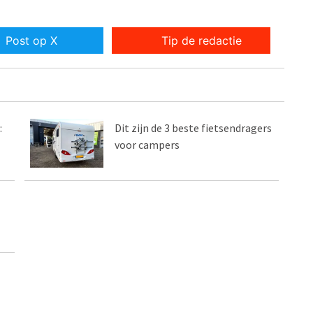
Post op X
Tip de redactie
:
Dit zijn de 3 beste fietsendragers
voor campers