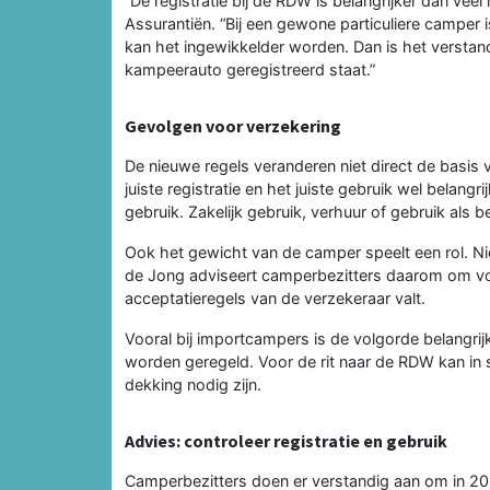
“De registratie bij de RDW is belangrijker dan v
Assurantiën. “Bij een gewone particuliere camper
kan het ingewikkelder worden. Dan is het verstand
kampeerauto geregistreerd staat.”
Gevolgen voor verzekering
De nieuwe regels veranderen niet direct de basis
juiste registratie en het juiste gebruik wel belangri
gebruik. Zakelijk gebruik, verhuur of gebruik als b
Ook het gewicht van de camper speelt een rol. Ni
de Jong adviseert camperbezitters daarom om vo
acceptatieregels van de verzekeraar valt.
Vooral bij importcampers is de volgorde belangrij
worden geregeld. Voor de rit naar de RDW kan in
dekking nodig zijn.
Advies: controleer registratie en gebruik
Camperbezitters doen er verstandig aan om in 202