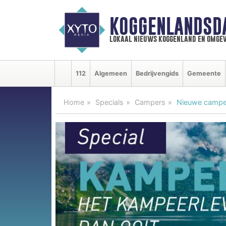
KOGGENLANDSD
lokaal nieuws koggenland en omgev
112
Algemeen
Bedrijvengids
Gemeente
Home
Specials
Campers
Nieuwe camper