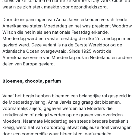
Jarvis zieke soldaten en richtte ze Mother’s Day Work Clubs op
waarin ze zich sterk maakte voor gezondheidszorg.
Door de inspanningen van Anna Jarvis erkenden verschillende
Amerikaanse staten Moederdag en het was president Woodrow
Wilson die het in als een nationale Feestdag erkende.
Moederdag werd een vaste feestdag die elke 2e zondag in mei
gevierd werd. Deze variant is na de Eerste Wereldoorlog de
Atlantische Ocean overgewaaid. Sinds 1925 wordt de
Amerikaanse versie van Moederdag ook in Nederland en andere
delen van Europa gevierd.
Bloemen, chocola, parfum
Vanaf het begin hebben bloemen een belangrijke rol gespeeld in
de Moederdagviering. Anna Jarvis zag graag dat bloemen,
voornamelijk anjers, gegeven werden aan Moeders die
kerkdiensten of gelegd werden op de graven van overleden
Moeders. Naarmate Moederdag een steeds bredere betekenis
kreeg, werd het van oorsprong ietwat religieuze doel vervangen
door een commerciële waar bloemisten, parfumerieën,