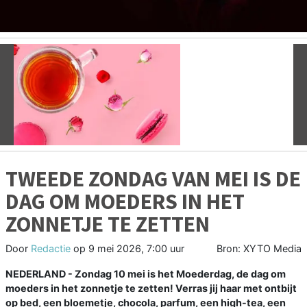
Vorige
V
TWEEDE ZONDAG VAN MEI IS DE
DAG OM MOEDERS IN HET
ZONNETJE TE ZETTEN
Door
Redactie
op
9 mei 2026, 7:00 uur
Bron: XYTO Media
NEDERLAND - Zondag 10 mei is het Moederdag, de dag om
moeders in het zonnetje te zetten! Verras jij haar met ontbijt
op bed, een bloemetje, chocola, parfum, een high-tea, een