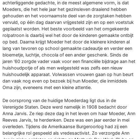
achterliggende gedachte, in de meest algemene vorm, is dat
Moeders, die het hele jaar het gezinsleven draaiend hebben
gehouden en het voornaamste deel van de zorgtaken hebben
vervuld, op één dag daarvan vrijgesteld zijn en op een voetstuk
geplaatst worden. Het beste voorbeeld van het omgekeerde
rolpatroon is daarbij wel het door de kinderen gemaakte ontbijt
op bed. Daarna krijgt Moeder het door de kleinere kinderen al
lang van tevoren op school gemaakte cadeautje en verder een
bloemetje, luchtje, chocola of een ander geschenk. Sinds de
jaren '60 zorgde vader vaak voor een financiële bijdrage aan het
huishoudpotje of als men welgesteld was zelfs een nieuw
huishoudelijk apparaat. Volwassen vrouwen gaan op hun beurt
dan vaak nog even op bezoek bij hun Moeder, die inmiddels
Oma zijn, eveneens met een kleine attentie.
De oorsprong van de huidige Moederdag ligt dus in de
Verenigde Staten. Deze werd namelijk in 1908 bedacht door
Anna Jarvis. Ze riep deze dag in het leven om haar Moeder, Ann
Reeves Jarvis, te herdenken. Deze was een jaar eerder in mei
overleden. Tijdens de Amerikaanse Burgeroorlog had zij een
belangrijke rol gespeeld als vredesactivist. Zo verzorgde Ann