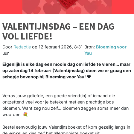
VALENTIJNSDAG – EEN DAG
VOL LIEFDE!
Door
Redactie
op
12 februari 2026, 8:31
Bron:
Bloeming voor
uur
Yau
Eigenlijk is elke dag een mooie dag om liefde te vieren... maar
op zaterdag 14 februari (Valentijnsdag) doen we er graag een
schepje bovenop bij Bloeming voor Yau! ❤️
Verras jouw geliefde, een goede vriend(in) of iemand die
ontzettend veel voor je betekent met een prachtige bos
bloemen. Want zeg nou zelf... bloemen zeggen soms meer dan
woorden. 💐
Bestel eenvoudig jouw Valentijnsboeket of kom gezellig langs in
de winkel en kies zelf het allermooiste boeket uit.