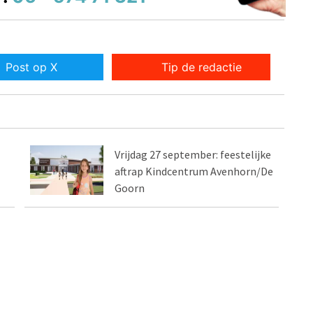
Post op X
Tip de redactie
Vrijdag 27 september: feestelijke
aftrap Kindcentrum Avenhorn/De
Goorn