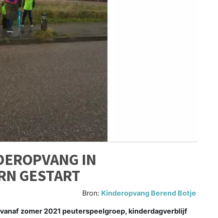
DEROPVANG IN
RN GESTART
Bron:
Kinderopvang Berend Botje
anaf zomer 2021 peuterspeelgroep, kinderdagverblijf