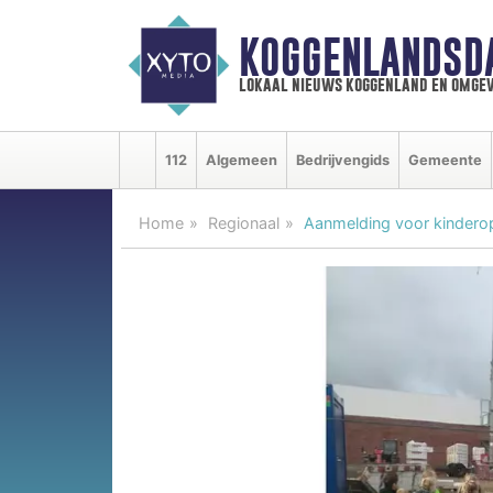
KOGGENLANDSD
lokaal nieuws koggenland en omgev
112
Algemeen
Bedrijvengids
Gemeente
Home
Regionaal
Aanmelding voor kindero