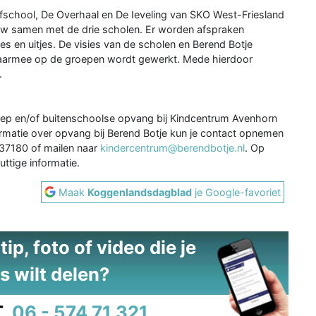
fschool, De Overhaal en De Ieveling van SKO West-Friesland
nauw samen met de drie scholen. Er worden afspraken
es en uitjes. De visies van de scholen en Berend Botje
 waarmee op de groepen wordt gewerkt. Mede hierdoor
.
oep en/of buitenschoolse opvang bij Kindcentrum Avenhorn
rmatie over opvang bij Berend Botje kun je contact opnemen
37180 of mailen naar
kindercentrum@berendbotje.nl
. Op
nuttige informatie.
Maak
Koggenlandsdagblad
je Google-favoriet
ip, foto of video die je
s wilt delen?
.
06 - 574 71 321