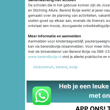
De scholen die in het gebouw komen zijn de Joze
en Stichting Allure. Berend Botje werkt al jaren 
gemaakt over de planning van activiteiten, vakanti
sluiten goed op elkaar aan, evenals de thema’s
ontstaat een mooie, doorgaande ontwikkelingslijn
Meer informatie en aanmelden
Aanmelden voor kinderdagverblijf, peuterspeelgr
kan via berendbotje.nl/aanmelden. Voor meer info
met de binnendienst van Berend Botje via 088-23
www.berendbotje.nl
vind je allerlei praktische en 
kindcentrum
,
berend
,
botje
Heb je een leuke t
met on
APP ONS!
T