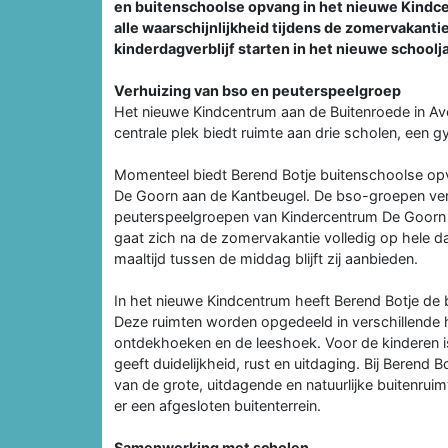
en buitenschoolse opvang in het nieuwe Kindc
alle waarschijnlijkheid tijdens de zomervakanti
kinderdagverblijf starten in het nieuwe schoolja
Verhuizing van bso en peuterspeelgroep
Het nieuwe Kindcentrum aan de Buitenroede in A
centrale plek biedt ruimte aan drie scholen, een 
Momenteel biedt Berend Botje buitenschoolse opv
De Goorn aan de Kantbeugel. De bso-groepen ver
peuterspeelgroepen van Kindercentrum De Goorn 
gaat zich na de zomervakantie volledig op hele d
maaltijd tussen de middag blijft zij aanbieden.
In het nieuwe Kindcentrum heeft Berend Botje de 
Deze ruimten worden opgedeeld in verschillende
ontdekhoeken en de leeshoek. Voor de kinderen is 
geeft duidelijkheid, rust en uitdaging. Bij Berend 
van de grote, uitdagende en natuurlijke buitenrui
er een afgesloten buitenterrein.
Samenwerking met scholen