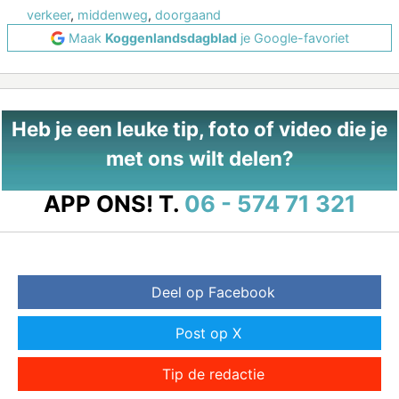
verkeer
,
middenweg
,
doorgaand
Maak
Koggenlandsdagblad
je Google-favoriet
Heb je een leuke tip, foto of video die je
met ons wilt delen?
APP ONS!
T.
06 - 574 71 321
Deel op Facebook
Post op X
Tip de redactie