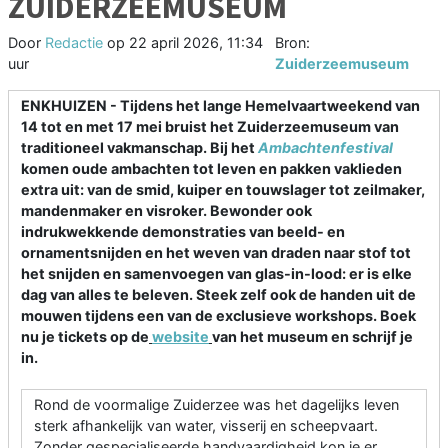
ZUIDERZEEMUSEUM
Door
Redactie
op
22 april 2026, 11:34
Bron:
uur
Zuiderzeemuseum
ENKHUIZEN - Tijdens het lange Hemelvaartweekend van
14 tot en met 17 mei bruist het Zuiderzeemuseum van
traditioneel vakmanschap. Bij het
Ambachtenfestival
komen oude ambachten tot leven en pakken vaklieden
extra uit: van de smid, kuiper en touwslager tot zeilmaker,
mandenmaker en visroker. Bewonder ook
indrukwekkende demonstraties van beeld- en
ornamentsnijden en het weven van draden naar stof tot
het snijden en samenvoegen van glas-in-lood: er is elke
dag van alles te beleven. Steek zelf ook de handen uit de
mouwen tijdens een van de exclusieve workshops. Boek
nu je tickets op de
website
van het museum en schrijf je
in.
Rond de voormalige Zuiderzee was het dagelijks leven
sterk afhankelijk van water, visserij en scheepvaart.
Zonder gespecialiseerde handvaardigheid kon je er