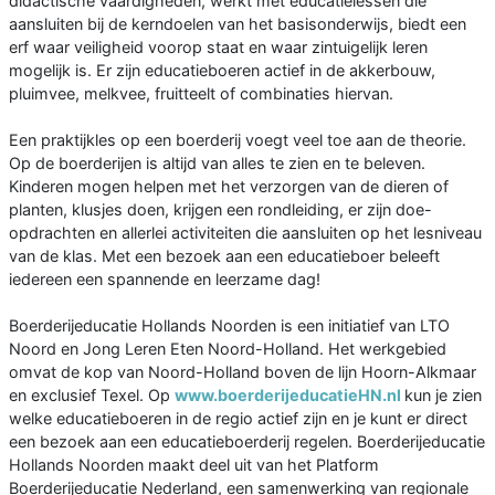
didactische vaardigheden, werkt met educatielessen die
aansluiten bij de kerndoelen van het basisonderwijs, biedt een
erf waar veiligheid voorop staat en waar zintuigelijk leren
mogelijk is. Er zijn educatieboeren actief in de akkerbouw,
pluimvee, melkvee, fruitteelt of combinaties hiervan.
Een praktijkles op een boerderij voegt veel toe aan de theorie.
Op de boerderijen is altijd van alles te zien en te beleven.
Kinderen mogen helpen met het verzorgen van de dieren of
planten, klusjes doen, krijgen een rondleiding, er zijn doe-
opdrachten en allerlei activiteiten die aansluiten op het lesniveau
van de klas. Met een bezoek aan een educatieboer beleeft
iedereen een spannende en leerzame dag!
Boerderijeducatie Hollands Noorden is een initiatief van LTO
Noord en Jong Leren Eten Noord-Holland. Het werkgebied
omvat de kop van Noord-Holland boven de lijn Hoorn-Alkmaar
en exclusief Texel. Op
www.boerderijeducatieHN.nl
kun je zien
welke educatieboeren in de regio actief zijn en je kunt er direct
een bezoek aan een educatieboerderij regelen. Boerderijeducatie
Hollands Noorden maakt deel uit van het Platform
Boerderijeducatie Nederland, een samenwerking van regionale