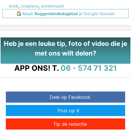
brink
,
creatieve
,
wintermarkt
Maak
Koggenlandsdagblad
je Google-favoriet
Heb je een leuke tip, foto of video die je
met ons wilt delen?
APP ONS!
T.
06 - 574 71 321
Deel op Facebook
Post op X
Tip de redactie