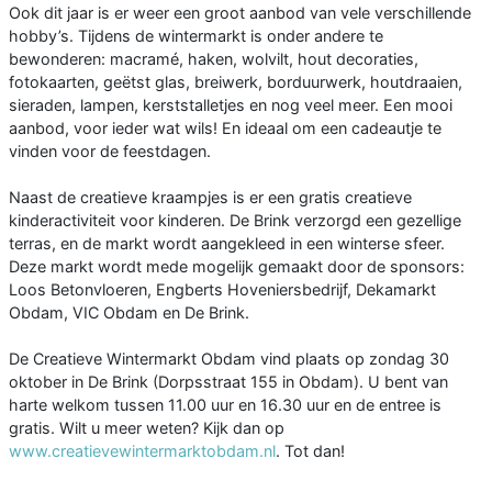
Ook dit jaar is er weer een groot aanbod van vele verschillende
hobby’s. Tijdens de wintermarkt is onder andere te
bewonderen: macramé, haken, wolvilt, hout decoraties,
fotokaarten, geëtst glas, breiwerk, borduurwerk, houtdraaien,
sieraden, lampen, kerststalletjes en nog veel meer. Een mooi
aanbod, voor ieder wat wils! En ideaal om een cadeautje te
vinden voor de feestdagen.
Naast de creatieve kraampjes is er een gratis creatieve
kinderactiviteit voor kinderen. De Brink verzorgd een gezellige
terras, en de markt wordt aangekleed in een winterse sfeer.
Deze markt wordt mede mogelijk gemaakt door de sponsors:
Loos Betonvloeren, Engberts Hoveniersbedrijf, Dekamarkt
Obdam, VIC Obdam en De Brink.
De Creatieve Wintermarkt Obdam vind plaats op zondag 30
oktober in De Brink (Dorpsstraat 155 in Obdam). U bent van
harte welkom tussen 11.00 uur en 16.30 uur en de entree is
gratis. Wilt u meer weten? Kijk dan op
www.creatievewintermarktobdam.nl
. Tot dan!